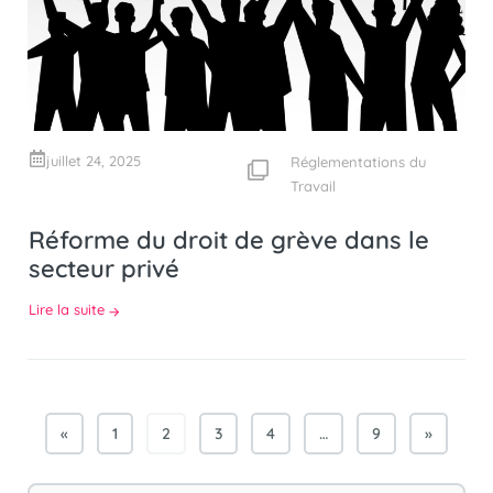
juillet 24, 2025
Réglementations du
Travail
Réforme du droit de grève dans le
secteur privé
Lire la suite
«
1
2
3
4
…
9
»