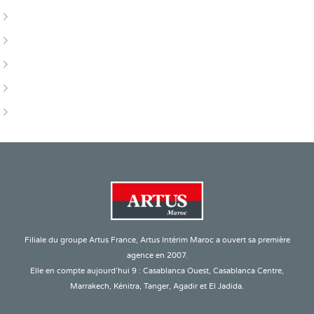
Conseils de carrière
Economie & Finance
Emplois
Réglementations du Travail
RH
Filiale du groupe Artus France, Artus Intérim Maroc a ouvert sa première
agence en 2007.
Elle en compte aujourd’hui 9 : Casablanca Ouest, Casablanca Centre,
Marrakech, Kénitra, Tanger, Agadir et El Jadida.