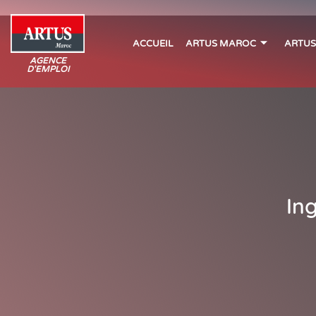
ACCUEIL
ARTUS MAROC
ARTUS
AGENCE
D'EMPLOI
Ing