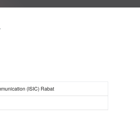
T
fice 365
Outlook Live
ommunication (ISIC) Rabat